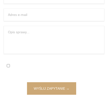
Zgadzam się na przetwarzanie moich danych osobowych w
celu otrzymania darmowej wyceny sprawy oraz akceptuję
Regulamin.