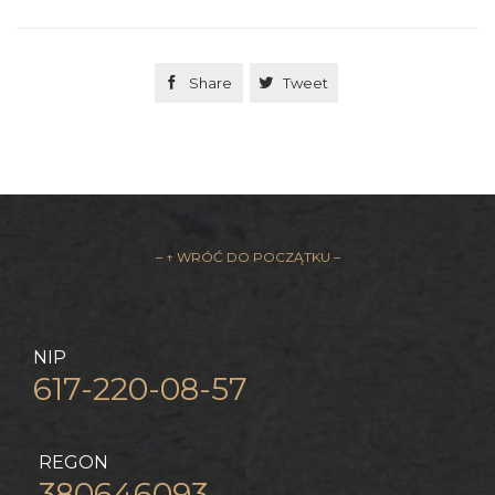

Share

Tweet
– ↑ WRÓĆ DO POCZĄTKU –
NIP
617-220-08-57
REGON
380646093