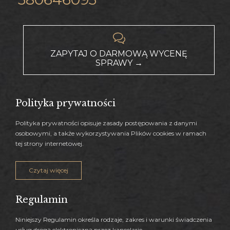

ZAPYTAJ O DARMOWĄ WYCENĘ
SPRAWY →
Polityka prywatności
P
olityka prywatności
opisuje zasady postępowania z danymi
osobowymi, a także wykorzystywania
P
lików
c
ookies
w ramach
tej strony internetowej
.
Czytaj więcej
Regulamin
Niniejszy Regulamin określa rodzaje, zakres i warunki świadczenia
usług drogą elektroniczną przez kancelarie.