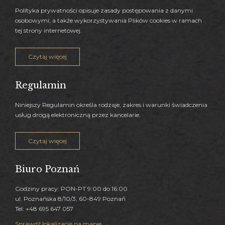
P
olityka prywatności
opisuje zasady postępowania z danymi
osobowymi, a także wykorzystywania
P
lików
c
ookies
w ramach
tej strony internetowej
.
Czytaj więcej
Regulamin
Niniejszy Regulamin określa rodzaje, zakres i warunki świadczenia
usług drogą elektroniczną przez kancelarie.
Czytaj więcej
Biuro Poznań
Godziny pracy: PON-PT 9:00 do 16:00
ul. Poznańska 8/10/3, 60-849 Poznań
Tel: +48 695 647 057
Sprawdź lokalizację na mapie
→