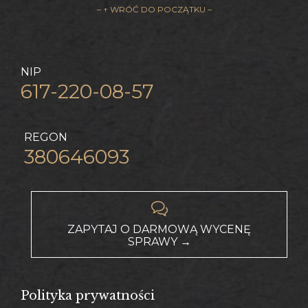
– ↑ WRÓĆ DO POCZĄTKU –
NIP
617-220-08-57
REGON
380646093

ZAPYTAJ O DARMOWĄ WYCENĘ
SPRAWY →
Polityka prywatności