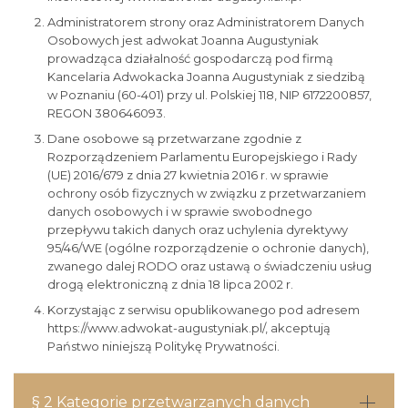
Administratorem strony oraz Administratorem Danych
Osobowych jest adwokat Joanna Augustyniak
prowadząca działalność gospodarczą pod firmą
Kancelaria Adwokacka Joanna Augustyniak z siedzibą
w Poznaniu (60-401) przy ul. Polskiej 118, NIP 6172200857,
REGON 380646093.
Dane osobowe są przetwarzane zgodnie z
Rozporządzeniem Parlamentu Europejskiego i Rady
(UE) 2016/679 z dnia 27 kwietnia 2016 r. w sprawie
ochrony osób fizycznych w związku z przetwarzaniem
danych osobowych i w sprawie swobodnego
przepływu takich danych oraz uchylenia dyrektywy
95/46/WE (ogólne rozporządzenie o ochronie danych),
zwanego dalej RODO oraz ustawą o świadczeniu usług
drogą elektroniczną z dnia 18 lipca 2002 r.
Korzystając z serwisu opublikowanego pod adresem
https://www.adwokat-augustyniak.pl/, akceptują
Państwo niniejszą Politykę Prywatności.
§ 2 Kategorie przetwarzanych danych