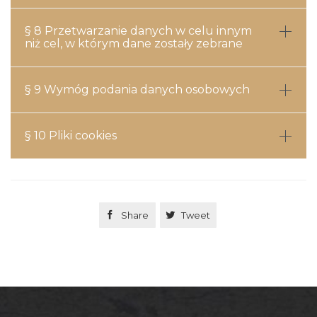
§ 8 Przetwarzanie danych w celu innym
niż cel, w którym dane zostały zebrane
§ 9 Wymóg podania danych osobowych
§ 10 Pliki cookies

Share

Tweet