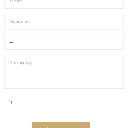
Zgadzam się na przetwarzanie moich danych osobowych w
celu otrzymania darmowej wyceny sprawy oraz akceptuję
Regulamin.