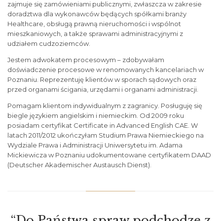
zajmuje się zamówieniami publicznymi, zwłaszcza w zakresie
doradztwa dla wykonawców będących spółkami branży
Healthcare, obsługą prawną nieruchomości i wspólnot
mieszkaniowych, a także sprawami administracyjnymi z
udziałem cudzoziemców.
Jestem adwokatem procesowym – zdobywałam
doświadczenie procesowe w renomowanych kancelariach w
Poznaniu. Reprezentuję klientów w sporach sądowych oraz
przed organami ścigania, urzędami i organami administracji.
Pomagam klientom indywidualnym z zagranicy. Posługuję się
biegle językiem angielskim i niemieckim. Od 2009 roku
posiadam certyfikat Certificate in Advanced English CAE. W
latach 2011/2012 ukończyłam Studium Prawa Niemieckiego na
Wydziale Prawa i Administracji Uniwersytetu im. Adama
Mickiewicza w Poznaniu udokumentowane certyfikatem DAAD
(Deutscher Akademischer Austausch Dienst).
“Do Państwa spraw podchodzę z