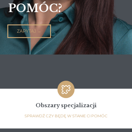
ZAPYTAJ →

Obszary specjalizacji
SPRAWDŹ CZY BĘDĘ W STANIE CI POMÓC