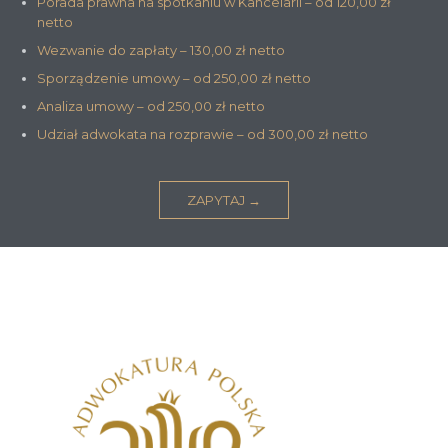
Porada prawna na spotkaniu w Kancelarii – od 120,00 zł
netto
Wezwanie do zapłaty – 130,00 zł netto
Sporządzenie umowy – od 250,00 zł netto
Analiza umowy – od 250,00 zł netto
Udział adwokata na rozprawie – od 300,00 zł netto
ZAPYTAJ →