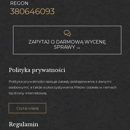
REGON
380646093

ZAPYTAJ O DARMOWĄ WYCENĘ
SPRAWY →
Polityka prywatności
P
olityka prywatności
opisuje zasady postępowania z danymi
osobowymi, a także wykorzystywania
P
lików
c
ookies
w ramach
tej strony internetowej
.
Czytaj więcej
Regulamin