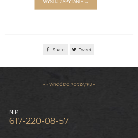

Share

Tweet
– ↑ WRÓĆ DO POCZĄTKU –
NIP
617-220-08-57