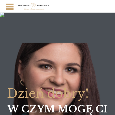
D
z
i
e
ń
d
o
b
r
y
!